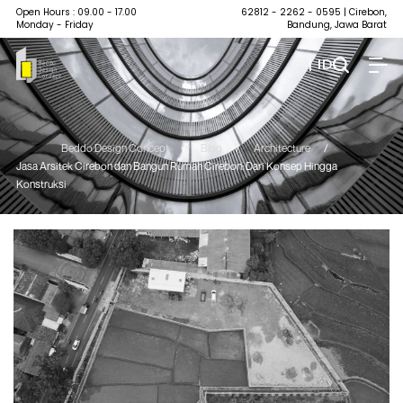
Open Hours : 09.00 - 17.00
62812 - 2262 - 0595
| Cirebon,
Monday - Friday
Bandung, Jawa Barat
| ID
Beddo Design Concept
/
Blog
/
Architecture
/
Jasa Arsitek Cirebon dan Bangun Rumah Cirebon: Dari Konsep Hingga
Konstruksi