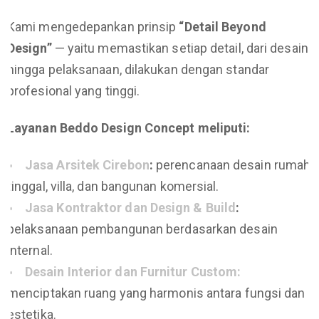
Kami mengedepankan prinsip
“Detail Beyond
Design”
— yaitu memastikan setiap detail, dari desain
hingga pelaksanaan, dilakukan dengan standar
profesional yang tinggi.
Layanan Beddo Design Concept meliputi:
Jasa Arsitek Cirebon
:
perencanaan desain rumah
tinggal, villa, dan bangunan komersial.
Jasa Kontraktor dan Design & Build
:
pelaksanaan pembangunan berdasarkan desain
internal.
Desain Interior dan Furnitur Custom:
menciptakan ruang yang harmonis antara fungsi dan
estetika.