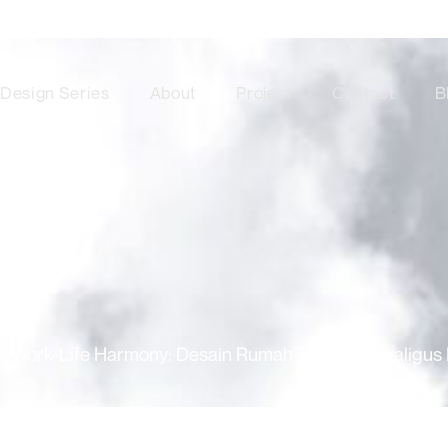
Design Series
About
Project
Contact
B
Work-Life Harmony: Desain Rumah Tinggal Sekaligus