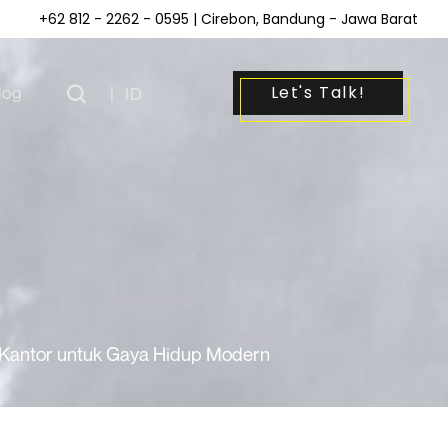
+62 812 - 2262 - 0595
| Cirebon, Bandung - Jawa Barat
Let's Talk!
log
|
ID
 Kantor untuk Gaya Hidup Modern