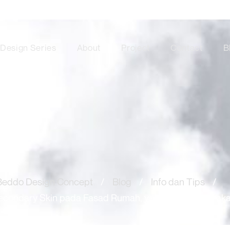
Design Series
About
Project
Contact
B
Beddo Design Concept
/
Blog
/
Info dan Tips
/
t Secondary Skin pada Fasad Rumah, yang Mulai Digun