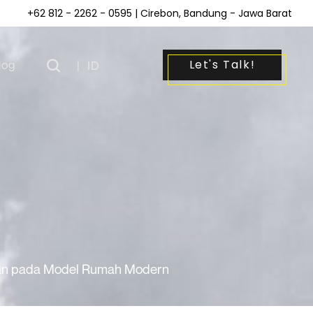
+62 812 - 2262 - 0595
| Cirebon, Bandung - Jawa Barat
Let's Talk!
log
|
ID
akan pada Model Rumah Modern