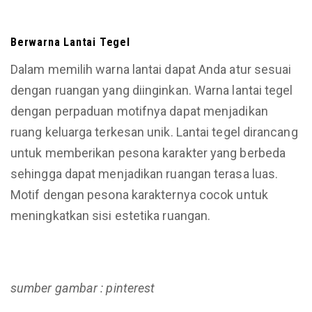
Berwarna Lantai Tegel
Dalam memilih warna lantai dapat Anda atur sesuai
dengan ruangan yang diinginkan. Warna lantai tegel
dengan perpaduan motifnya dapat menjadikan
ruang keluarga terkesan unik. Lantai tegel dirancang
untuk memberikan pesona karakter yang berbeda
sehingga dapat menjadikan ruangan terasa luas.
Motif dengan pesona karakternya cocok untuk
meningkatkan sisi estetika ruangan.
sumber gambar : pinterest