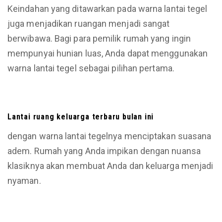
Keindahan yang ditawarkan pada warna lantai tegel
juga menjadikan ruangan menjadi sangat
berwibawa. Bagi para pemilik rumah yang ingin
mempunyai hunian luas, Anda dapat menggunakan
warna lantai tegel sebagai pilihan pertama.
Lantai ruang keluarga terbaru bulan ini
dengan warna lantai tegelnya menciptakan suasana
adem. Rumah yang Anda impikan dengan nuansa
klasiknya akan membuat Anda dan keluarga menjadi
nyaman.