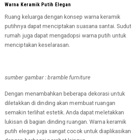
Warna Keramik Putih Elegan
Ruang keluarga dengan konsep warna keramik
putihnya dapat menciptakan suasana santai. Sudut
rumah juga dapat mengadopsi warna putih untuk
menciptakan keselarasan.
sumber gambar : bramble furniture
Dengan menambahkan beberapa dekorasi untuk
diletakkan di dinding akan membuat ruangan
semakin terlihat estetik. Anda dapat meletakkan
lukisan di bagian dinding ruangan. Warna keramik
putih elegan juga sangat cocok untuk diaplikasikan