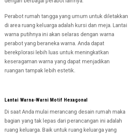
dengan berbagai perabot lainnya.
Perabot rumah tangga yang umum untuk diletakkan
di area ruang keluarga adalah kursi dan meja. Lantai
warna putihnya ini akan selaras dengan warna
perabot yang beraneka warna. Anda dapat
berekplorasi lebih luas untuk meningkatkan
keseragaman warna yang dapat menjadikan
ruangan tampak lebih estetik.
Lantai Warna-Warni Motif Hexagonal
Di saat Anda mulai merancang desain rumah maka
bagian yang tak lepas dari perancangan ini adalah
ruang keluarga. Baik untuk ruang keluarga yang