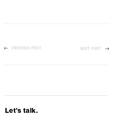
PREVIOUS POST
NEXT POST
Let’s talk,