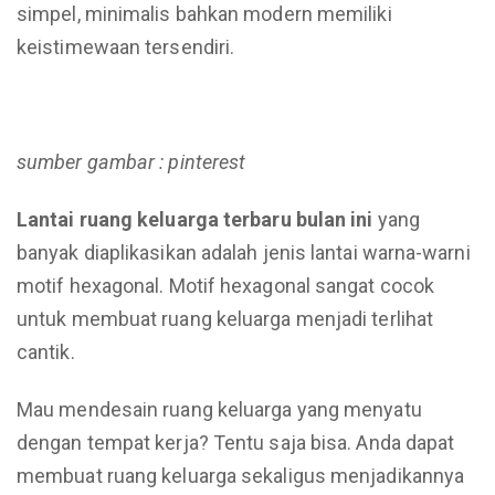
simpel, minimalis bahkan modern memiliki
keistimewaan tersendiri.
sumber gambar : pinterest
Lantai ruang keluarga terbaru bulan ini
yang
banyak diaplikasikan adalah jenis lantai warna-warni
motif hexagonal. Motif hexagonal sangat cocok
untuk membuat ruang keluarga menjadi terlihat
cantik.
Mau mendesain ruang keluarga yang menyatu
dengan tempat kerja? Tentu saja bisa. Anda dapat
membuat ruang keluarga sekaligus menjadikannya