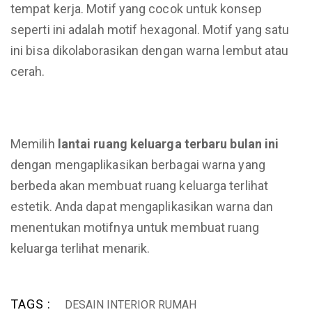
tempat kerja. Motif yang cocok untuk konsep
seperti ini adalah motif hexagonal. Motif yang satu
ini bisa dikolaborasikan dengan warna lembut atau
cerah.
Memilih
lantai ruang keluarga terbaru bulan ini
dengan mengaplikasikan berbagai warna yang
berbeda akan membuat ruang keluarga terlihat
estetik. Anda dapat mengaplikasikan warna dan
menentukan motifnya untuk membuat ruang
keluarga terlihat menarik.
TAGS :
DESAIN INTERIOR RUMAH