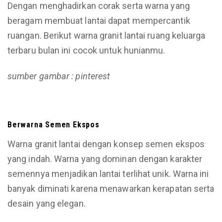
Dengan menghadirkan corak serta warna yang
beragam membuat lantai dapat mempercantik
ruangan. Berikut warna granit lantai ruang keluarga
terbaru bulan ini cocok untuk hunianmu.
sumber gambar : pinterest
Berwarna Semen Ekspos
Warna granit lantai dengan konsep semen ekspos
yang indah. Warna yang dominan dengan karakter
semennya menjadikan lantai terlihat unik. Warna ini
banyak diminati karena menawarkan kerapatan serta
desain yang elegan.