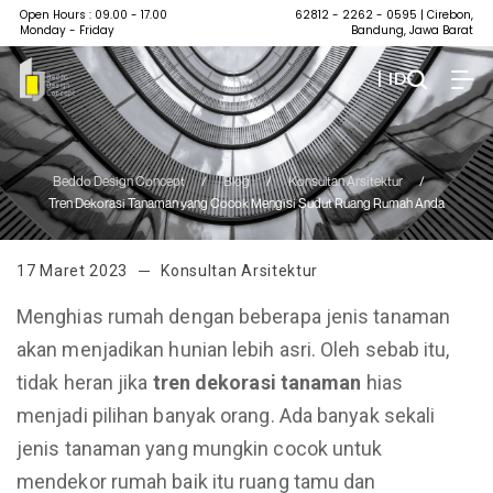
Open Hours : 09.00 - 17.00
62812 - 2262 - 0595
| Cirebon,
Monday - Friday
Bandung, Jawa Barat
| ID
Beddo Design Concept
/
Blog
/
Konsultan Arsitektur
/
Tren Dekorasi Tanaman yang Cocok Mengisi Sudut Ruang Rumah Anda
17 Maret 2023
Konsultan Arsitektur
Menghias rumah dengan beberapa jenis tanaman
akan menjadikan hunian lebih asri. Oleh sebab itu,
tidak heran jika
tren dekorasi tanaman
hias
menjadi pilihan banyak orang. Ada banyak sekali
jenis tanaman yang mungkin cocok untuk
mendekor rumah baik itu ruang tamu dan