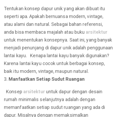
Tentukan konsep dapur unik yang akan dibuat itu
seperti apa. Apakah bernuansa modern, vintage,
atau alami dan natural. Sebagai bahan referensi,
anda bisa membaca majalah atau buku
arsitektur
untuk menentukan konsepnya. Saat ini, yang banyak
menjadi penunjang di dapur unik adalah penggunaan
lantai kayu. Kenapa lantai kayu banyak digunakan?
Karena lantai kayu cocok untuk berbagai konsep,
baik itu modern, vintage, maupun natural.
Manfaatkan Setiap Sudut Ruangan
Konsep
arsitektur
untuk dapur dengan desain
rumah minimalis selanjutnya adalah dengan
memanfaatkan setiap sudut ruangan yang ada di
dapur. Misalnya dengan memaksimalkan