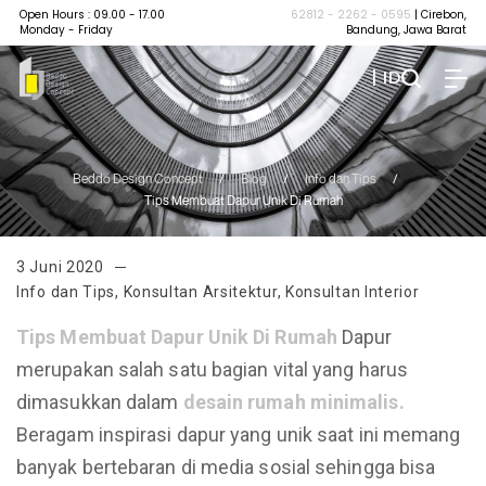
Open Hours : 09.00 - 17.00
62812 - 2262 - 0595
| Cirebon,
Monday - Friday
Bandung, Jawa Barat
| ID
Beddo Design Concept
/
Blog
/
Info dan Tips
/
Tips Membuat Dapur Unik Di Rumah
3 Juni 2020
Info dan Tips
,
Konsultan Arsitektur
,
Konsultan Interior
Tips Membuat Dapur Unik Di Rumah
Dapur
merupakan salah satu bagian vital yang harus
dimasukkan dalam
desain rumah minimalis.
Beragam inspirasi dapur yang unik saat ini memang
banyak bertebaran di media sosial sehingga bisa