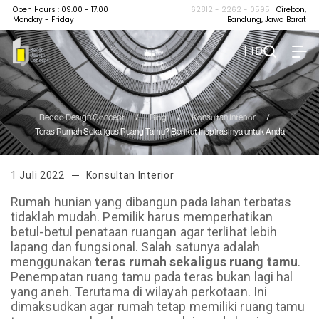
Open Hours : 09.00 - 17.00
62812 - 2262 - 0595
| Cirebon,
Monday - Friday
Bandung, Jawa Barat
| ID
Beddo Design Concept
/
Blog
/
Konsultan Interior
/
Teras Rumah Sekaligus Ruang Tamu? Berikut Inspirasinya untuk Anda
1 Juli 2022
Konsultan Interior
Rumah hunian yang dibangun pada lahan terbatas
tidaklah mudah. Pemilik harus memperhatikan
betul-betul penataan ruangan agar terlihat lebih
lapang dan fungsional. Salah satunya adalah
menggunakan
teras rumah sekaligus ruang tamu
.
Penempatan ruang tamu pada teras bukan lagi hal
yang aneh. Terutama di wilayah perkotaan. Ini
dimaksudkan agar rumah tetap memiliki ruang tamu