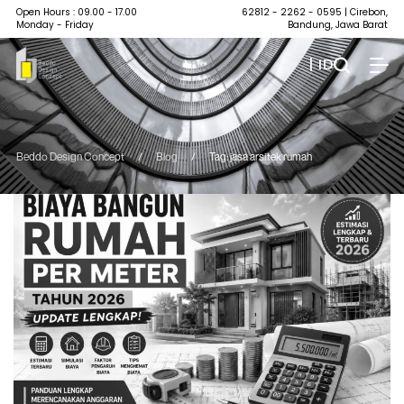
Open Hours : 09.00 - 17.00
62812 - 2262 - 0595
| Cirebon,
Monday - Friday
Bandung, Jawa Barat
| ID
Beddo Design Concept
/
Blog
/
Tag: jasa arsitek rumah