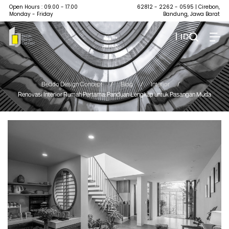
Open Hours : 09.00 - 17.00
62812 - 2262 - 0595
| Cirebon,
Monday - Friday
Bandung, Jawa Barat
| ID
Beddo Design Concept
/
Blog
/
Interior
/
Renovasi Interior Rumah Pertama: Panduan Lengkap untuk Pasangan Muda