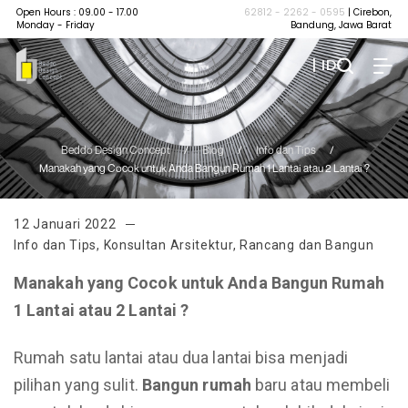
Open Hours : 09.00 - 17.00
62812 - 2262 - 0595
| Cirebon,
Monday - Friday
Bandung, Jawa Barat
| ID
Beddo Design Concept
/
Blog
/
Info dan Tips
/
Manakah yang Cocok untuk Anda Bangun Rumah 1 Lantai atau 2 Lantai ?
12 Januari 2022
Info dan Tips
,
Konsultan Arsitektur
,
Rancang dan Bangun
Manakah yang Cocok untuk Anda Bangun
R
umah
1 Lantai atau 2 Lantai
?
Rumah satu lantai atau dua lantai bisa menjadi
pilihan yang sulit.
Bangun rumah
baru atau membeli