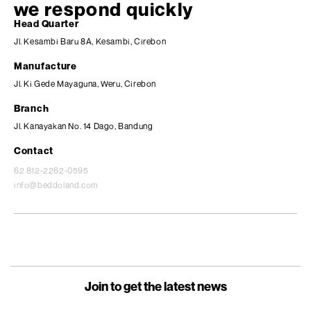
we respond quickly
Head Quarter
Jl. Kesambi Baru 8A, Kesambi, Cirebon
Manufacture
Jl. Ki Gede Mayaguna, Weru, Cirebon
Branch
Jl. Kanayakan No. 14 Dago, Bandung
Contact
62 812-2262-0595
info@beddoland.com
Join to get the latest news