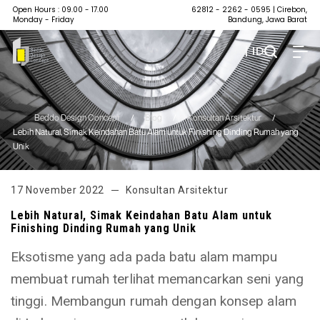
Open Hours : 09.00 - 17.00
62812 - 2262 - 0595
| Cirebon,
Monday - Friday
Bandung, Jawa Barat
| ID
Beddo Design Concept
/
Blog
/
Konsultan Arsitektur
/
Lebih Natural, Simak Keindahan Batu Alam untuk Finishing Dinding Rumah yang
Unik
17 November 2022
Konsultan Arsitektur
Lebih Natural, Simak Keindahan Batu Alam untuk
Finishing Dinding Rumah yang Unik
Eksotisme yang ada pada batu alam mampu
membuat rumah terlihat memancarkan seni yang
tinggi. Membangun rumah dengan konsep alam