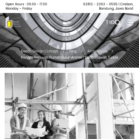
Open Hours : 09.00 - 17.00
62812 - 2262 - 0595
| Cirebon,
Monday - Friday
Bandung, Jawa Barat
| ID
Beddo Design Concept
/
Blog
/
Architecture
/
Kenapa Renovasi Rumah Butuh Arsitek? Beddo Jawab Tuntas