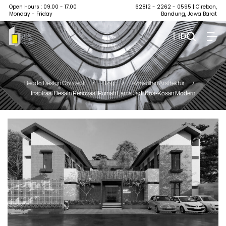
Open Hours : 09.00 - 17.00
62812 - 2262 - 0595
| Cirebon,
Monday - Friday
Bandung, Jawa Barat
| ID
Beddo Design Concept
/
Blog
/
Konsultan Arsitektur
/
Inspirasi Desain Renovasi Rumah Lama Jadi Kos-Kosan Modern