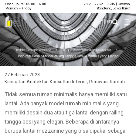
Open Hours : 09.00 - 17.00
62812 - 2262 - 0595
| Cirebon,
Monday - Friday
Bandung, Jawa Barat
| ID
Beddo Design Concept
/
Blog
/
Konsultan Arsitektur
/
Inspirasi Desain Model Railing Tangga Besi Minimalis yang Elegan
27 Februari 2023
Konsultan Arsitektur
,
Konsultan Interior
,
Renovasi Rumah
Tidak semua rumah minimalis hanya memiliki satu
lantai. Ada banyak model rumah minimalis yang
memiliki desain dua atau tiga lantai dengan railing
tangga besi yang elegan. Beberapa di antaranya
berupa lantai mezzanine yang bisa dipakai sebagai