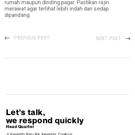
rumah maupun dinding pagar. Pastikan rajin
merawat agar terlihat lebih indah dan sedap
dipandang.
PREVIOUS POST
NEXT POST
Let’s talk,
we respond quickly
Head Quarter
Jl. Kesambi Baru 8A, Kesambi, Cirebon