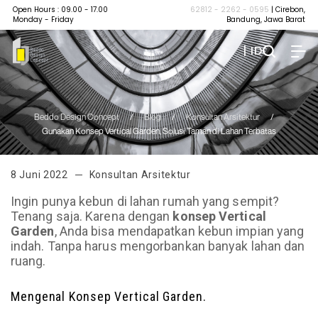
Open Hours : 09.00 - 17.00
62812 - 2262 - 0595
| Cirebon,
Monday - Friday
Bandung, Jawa Barat
| ID
Beddo Design Concept
/
Blog
/
Konsultan Arsitektur
/
Gunakan Konsep Vertical Garden, Solusi Taman di Lahan Terbatas
8 Juni 2022
Konsultan Arsitektur
Ingin punya kebun di lahan rumah yang sempit?
Tenang saja. Karena dengan
konsep Vertical
Garden
, Anda bisa mendapatkan kebun impian yang
indah. Tanpa harus mengorbankan banyak lahan dan
ruang.
Mengenal Konsep Vertical Garden.