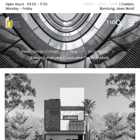
Open Hours : 09.00 - 17.00
62812 - 2262 - 0595
| Cirebon,
Monday - Friday
Bandung, Jawa Barat
| ID
Beddo Design Concept
/
Blog
/
Architecture
/
Desain Rumah yang Cocok untuk Pasangan Muda