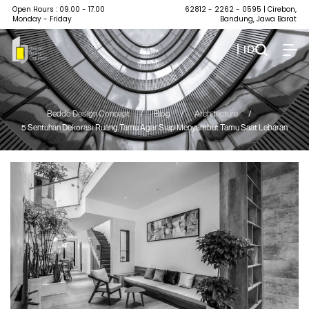
Open Hours : 09.00 - 17.00
62812 - 2262 - 0595
| Cirebon,
Monday - Friday
Bandung, Jawa Barat
| ID
Beddo Design Concept
/
Blog
/
Architecture
/
5 Sentuhan Dekorasi Ruang Tamu Agar Siap Menyambut Tamu Saat Lebaran