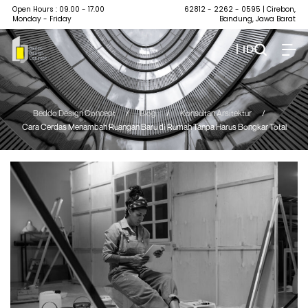
Open Hours : 09.00 - 17.00
62812 - 2262 - 0595
| Cirebon,
Monday - Friday
Bandung, Jawa Barat
| ID
Beddo Design Concept
/
Blog
/
Konsultan Arsitektur
/
Cara Cerdas Menambah Ruangan Baru di Rumah Tanpa Harus Bongkar Total