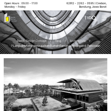
Open Hours : 09.00 - 17.00
62812 - 2262 - 0595
| Cirebon,
Monday - Friday
Bandung, Jawa Barat
| ID
Beddo Design Concept
/
Blog
/
Architecture
/
7 Langkah Mudah Mewujudkan Rumah Ramah Lingkungan di Perkotaan