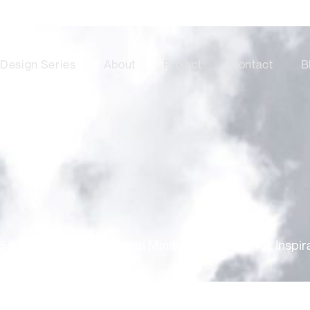
Design Series
About
Project
Contact
B
6 Ide Desain Kamar Mandi Minimalis Ukuran 2×2, Inspi