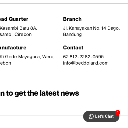
ad Quarter
Branch
. Kesambi Baru 8A,
Jl. Kanayakan No. 14 Dago,
sambi, Cirebon
Bandung
nufacture
Contact
. Ki Gede Mayaguna, Weru,
62 812-2262-0595
rebon
info@beddoland.com
n to get the latest news
1
Let's Chat