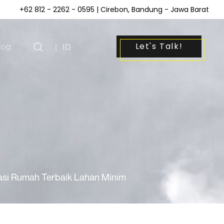
+62 812 - 2262 - 0595
| Cirebon, Bandung - Jawa Barat
Let's Talk!
log
|
ID
rasi Rumah Terbaik Lahan Minim